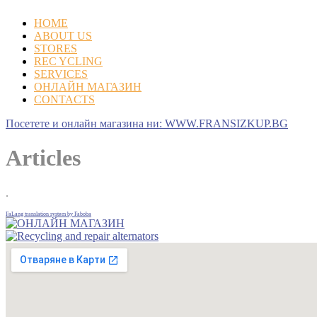
HOME
ABOUT US
STORES
REC YCLING
SERVICES
ОНЛАЙН МАГАЗИН
CONTACTS
Посетете и онлайн магазина ни: WWW.FRANSIZKUP.BG
Articles
.
FaLang translation system by Faboba