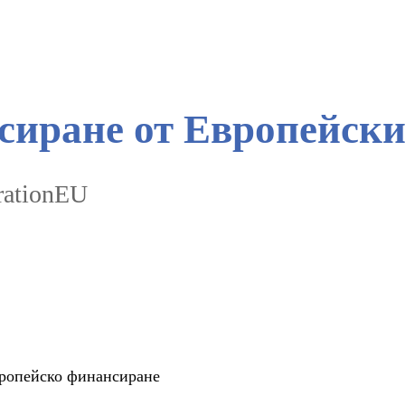
иране от Европейски
rationEU
европейско финансиране